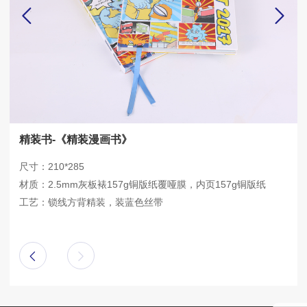
精装书-《精装漫画书》
尺寸：210*285
材质：2.5mm灰板裱157g铜版纸覆哑膜，内页157g铜版纸
工艺：锁线方背精装，装蓝色丝带